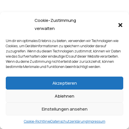
catfish...
thorny
catfish...
catfish...
catfish...
Cookie-Zustimmung
verwalten
Um dir ein optimales Erlebnis zu bieten, verwenden wir Technologien wie
Cookies, um Geräteinformationen zu speichern und/oder darauf
zuzugreifen. Wenn du diesen Technologien zustimmst, können wir Daten
wie das Surfverhalten oder eindeutige IDs auf dieser Website verarbeiten.
Wenn du deine Zustimmung nicht erteilst oder zurückziehst, können
bestimmte Merkmale und Funktionen beeinträchtigt werden.
Akzeptieren
Ablehnen
Einstellungen ansehen
Cookie-Richtlinie
Datenschutzerklärung
Impressum