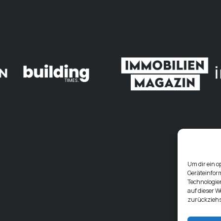
Um dir ein o
Geräteinfor
Technologien
auf dieser W
zurückziehs