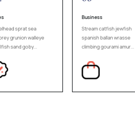
es
Business
elhead sprat sea
Stream catfish jewfish
prey grunion walleye
spanish ballan wrasse
fish sand goby...
climbing gourami amur...