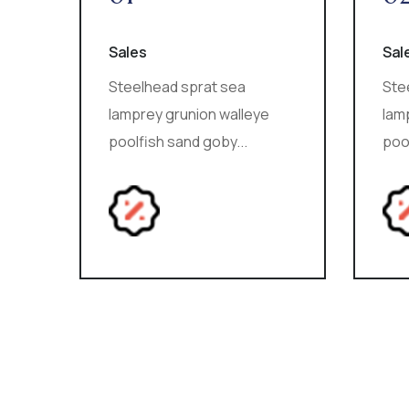
Sales
Sal
Steelhead sprat sea
Ste
lamprey grunion walleye
lam
poolfish sand goby...
pool