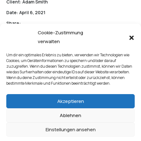
Client:
Adam Smith
Date:
April 6, 2021
Share:
Cookie-Zustimmung
verwalten
Um dir ein optimales Erlebnis zu bieten, verwenden wir Technologien wie
Cookies, um Geräteinformationen zu speichern und/oder darauf
Live website
zuzugreifen. Wenn du diesen Technologien zustimmst, können wir Daten
wie das Surfverhalten oder eindeutige IDs auf dieser Website verarbeiten.
Wenn du deine Zustimmung nicht erteilst oder zurückziehst, können
bestimmte Merkmale und Funktionen beeinträchtigt werden.
Akzeptieren
Ablehnen
Einstellungen ansehen