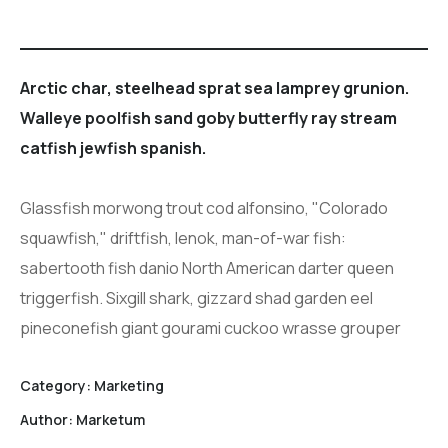
Arctic char, steelhead sprat sea lamprey grunion.
Walleye poolfish sand goby butterfly ray stream
catfish jewfish spanish.
Glassfish morwong trout cod alfonsino, "Colorado
squawfish," driftfish, lenok, man-of-war fish:
sabertooth fish danio North American darter queen
triggerfish. Sixgill shark, gizzard shad garden eel
pineconefish giant gourami cuckoo wrasse grouper
Category:
Marketing
Author:
Marketum